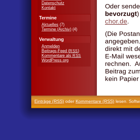
Datenschutz
Oder sende
Kontakt
bevorzugt
)
Termine
chor.de
.
Aktuelles
(7)
Termine (Archiv)
(4)
(Die Postan
Verwaltung
angegeben.
Anmelden
direkt mit 
Beitrags-Feed (
)
RSS
E-Mail wese
Kommentare als
RSS
WordPress.org
rechnen. Au
Beitrag zum
kein Papier
Einträge (RSS)
oder
Kommentare (RSS)
lesen. Soft