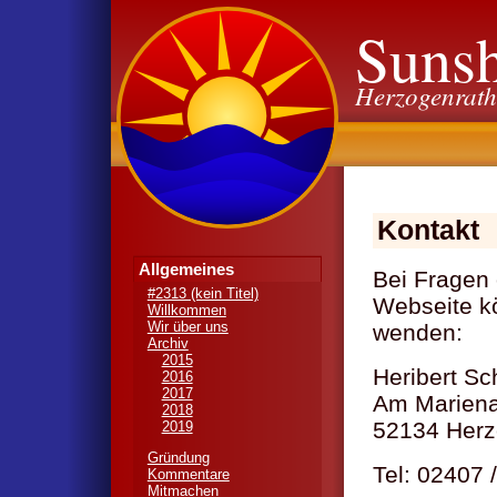
Suns
Herzogenrath
Kontakt
Allgemeines
Bei Fragen
#2313 (kein Titel)
Webseite k
Willkommen
Wir über uns
wenden:
Archiv
2015
Heribert S
2016
2017
Am Mariena
2018
52134 Herz
2019
Gründung
Tel: 02407 
Kommentare
Mitmachen